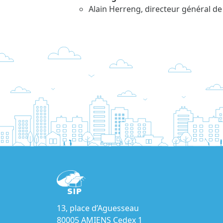
Alain Herreng, directeur général de
13, place d’Aguesseau
80005 AMIENS Cedex 1